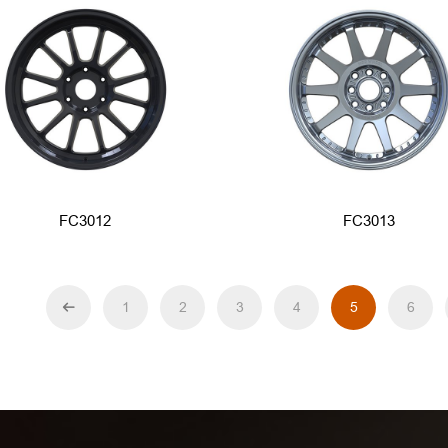
FC3012
FC3013
1
2
3
4
5
6