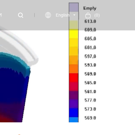
И
English
(
0
)