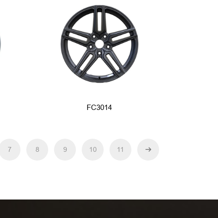
FC3014
7
8
9
10
11