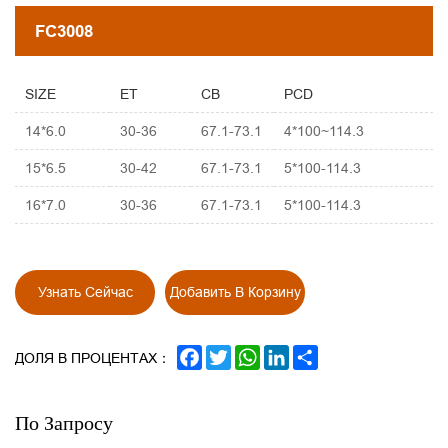
FC3008
SIZE
ET
CB
PCD
14*6.0
30-36
67.1-73.1
4*100~114.3
15*6.5
30-42
67.1-73.1
5*100-114.3
16*7.0
30-36
67.1-73.1
5*100-114.3
Узнать Сейчас
Добавить В Корзину
FACEBOOK
TWITTER
WHATSAPP
LINKEDIN
SHARE
ДОЛЯ В ПРОЦЕНТАХ：
По Запросу