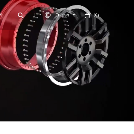
И
English
(
0
)