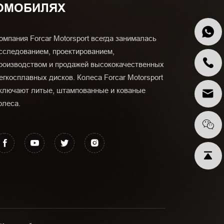
ОМОБИЛЯХ
омпания Forcar Motorsport всегда занималась
сследованием, проектированием,
роизводством и продажей высококачественных
егкосплавных дисков. Колеса Forcar Motorsport
ключают литые, штампованные и кованые
олеса.