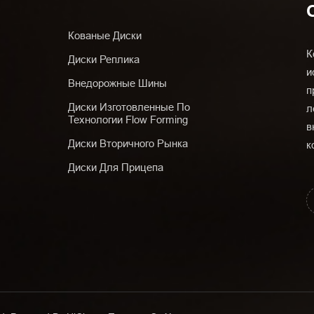
Кованые Диски
К
Диски Реплика
и
Внедорожные Шины
п
Диски Изготовленные По
л
Технологии Flow Forming
в
Диски Вторичного Рынка
к
Диски Для Прицепа