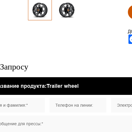
Д
Запросу
я и фамилия:*
Телефон на линии:
Электро
общение для прессы:*