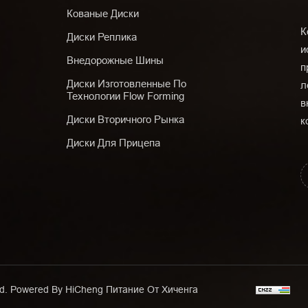
Кованые Диски
К
Диски Реплика
и
Внедорожные Шины
п
Диски Изготовленные По
л
Технологии Flow Forming
в
Диски Вторичного Рынка
к
Диски Для Прицепа
Ltd. Powered By HiCheng
Питание От Хиченга