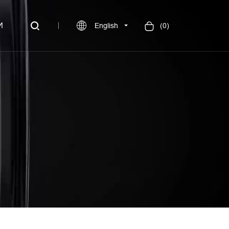
И
English
(
0
)