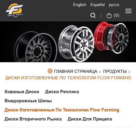
English
Español
русск
(
0
)
ГЛАВНАЯ СТРАНИЦА
ПРОДУКТЫ
ДИСКИ ИЗГОТОВЛЕННЫЕ ПО ТЕХНОЛОГИИ FLOW FORMING
Кованые Диски
Диски Реплика
Внедорожные Шины
Диски Изготовленные По Технологии Flow Forming
Диски Вторичного Рынка
Диски Для Прицепа