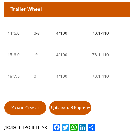
Trailer Wheel
14*6.0
0-7
4*100
73.1-110
15*6.0
-9
4*100
73.1-110
16*7.5
0
4*100
73.1-110
Узнать Сейчас
Добавить В Корзину
FACEBOOK
TWITTER
WHATSAPP
LINKEDIN
SHARE
ДОЛЯ В ПРОЦЕНТАХ：