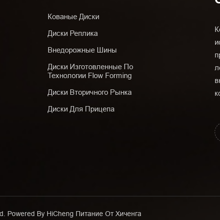
Кованые Диски
К
Диски Реплика
и
Внедорожные Шины
п
Диски Изготовленные По
л
Технологии Flow Forming
в
Диски Вторичного Рынка
к
Диски Для Прицепа
Ltd. Powered By HiCheng
Питание От Хиченга