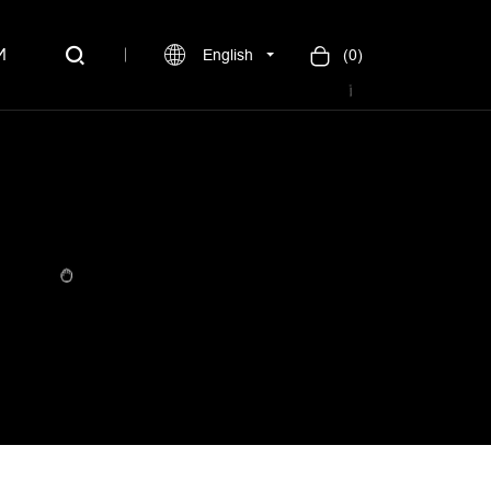
И
English
(
0
)