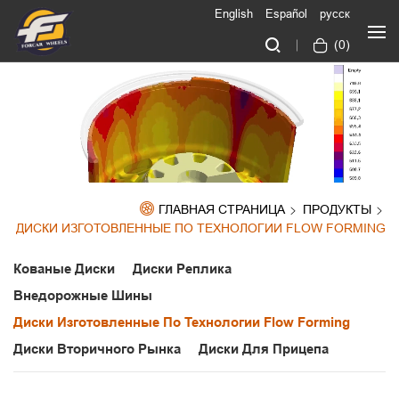
English
Español
русск
(
0
)
ГЛАВНАЯ СТРАНИЦА
ПРОДУКТЫ
ДИСКИ ИЗГОТОВЛЕННЫЕ ПО ТЕХНОЛОГИИ FLOW FORMING
Кованые Диски
Диски Реплика
Внедорожные Шины
Диски Изготовленные По Технологии Flow Forming
Диски Вторичного Рынка
Диски Для Прицепа