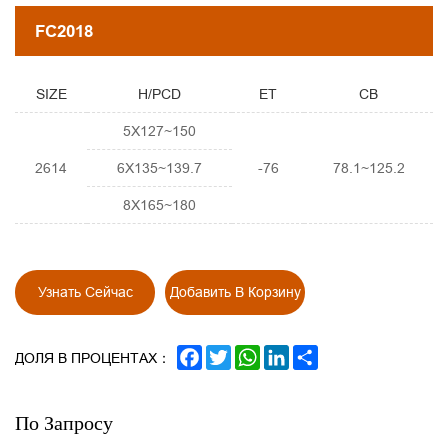
FC2018
SIZE
H/PCD
ET
CB
5X127~150
2614
6X135~139.7
-76
78.1~125.2
8X165~180
Узнать Сейчас
Добавить В Корзину
FACEBOOK
TWITTER
WHATSAPP
LINKEDIN
SHARE
ДОЛЯ В ПРОЦЕНТАХ：
По Запросу