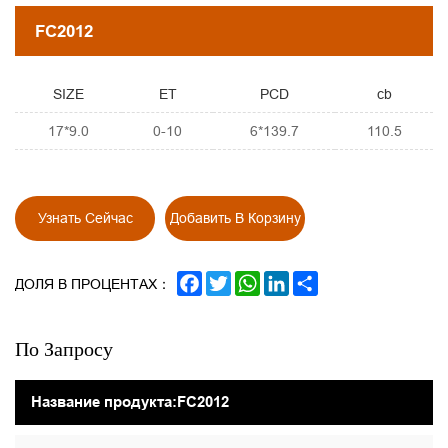
FC2012
SIZE
ET
PCD
cb
17*9.0
0-10
6*139.7
110.5
Узнать Сейчас
Добавить В Корзину
FACEBOOK
TWITTER
WHATSAPP
LINKEDIN
SHARE
ДОЛЯ В ПРОЦЕНТАХ：
По Запросу