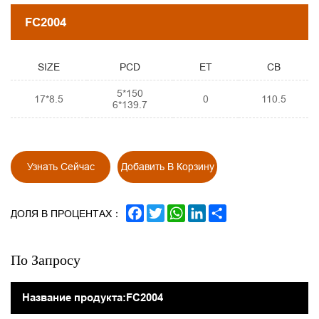
FC2004
SIZE
PCD
ET
CB
5*150
17*8.5
0
110.5
6*139.7
Узнать Сейчас
Добавить В Корзину
FACEBOOK
TWITTER
WHATSAPP
LINKEDIN
SHARE
ДОЛЯ В ПРОЦЕНТАХ：
По Запросу