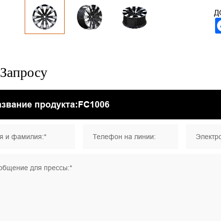
Д
Запросу
я и фамилия:*
Телефон на линии:
Электро
общение для прессы:*