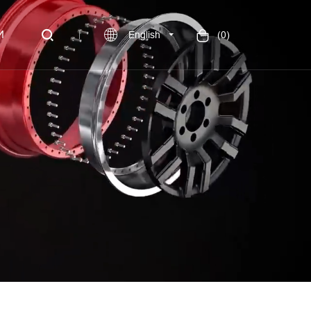
И
English
(
0
)