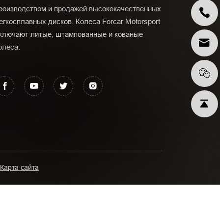
роизводством и продажей высококачественных
егкосплавных дисков. Колеса Forcar Motorsport
ключают литые, штампованные и кованые
олеса.
Карта сайта