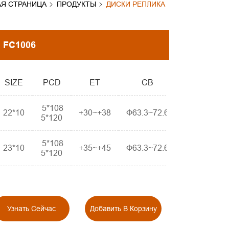
АЯ СТРАНИЦА
ПРОДУКТЫ
ДИСКИ РЕПЛИКА
FC1006
SIZE
PCD
ET
CB
5*108
22*10
+30~+38
Ф63.3~72.6
5*120
5*108
23*10
+35~+45
Ф63.3~72.6
5*120
Узнать Сейчас
Добавить В Корзину